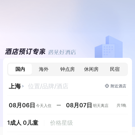
国内
海外
钟点房
休闲房
民宿
上海
位置/品牌/酒店
附近
酒店
08月06日
08月07日
共
1
晚
今天
入住
明天
离店
1
成人
0
儿童
价格星级