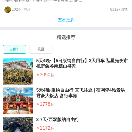
的热带雨林构成了孔雀的脚——一直伸向我们的邻
邦老挝，这里就是西双版纳。【曼听御花园】讲述
1024小虎牙
81127浏览
傣族千年生活
查看更多
精选推荐
自由行
景区
5天4晚·【5日版纳自由行】3天用车 逛星光夜市
揽野象谷南糯山盛景
3050
5天4晚·版纳自由行·直飞往返 | 宿网评4钻景洪
君豪大饭店 含行李额
1778
3-7天·西双版纳自由行
1172