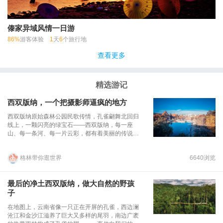
傣家异域风情一日游
86%
游客体验
1
天
6
个旅行地
查看更多
精选游记
西双版纳，一个把摄影师逼疯的地方
西双版纳原始森林公园民歌传情，孔雀翩舞北回归
线上，一颗闪亮的绿宝石——西双版纳，每一座
山、每一条河、每一片云彩，都有着美丽的传说。
这个神奇而美丽的地方，用春天的颜色，成功逼疯
了摄影师，海量的照片都诉说不了这美丽的诗篇。
格林带你逛世界
6640浏览
最后的净土西双版纳，做大自然的野孩
子
在地图上，云南省像一只正在开屏的孔雀，西边澜
沧江和金沙江滋养了巨大又多样的尾羽，南边广袤