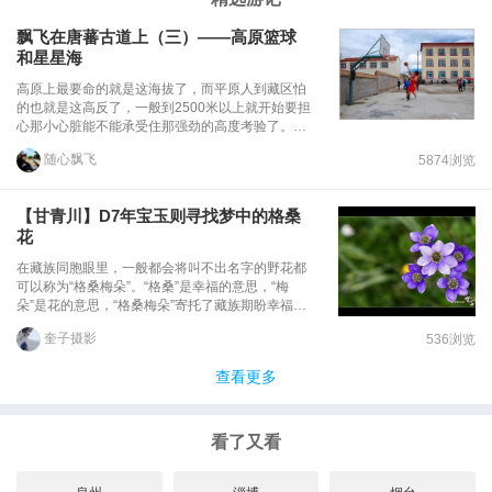
飘飞在唐蕃古道上（三）——高原篮球
和星星海
高原上最要命的就是这海拔了，而平原人到藏区怕
的也就是这高反了，一般到2500米以上就开始要担
心那小心脏能不能承受住那强劲的高度考验了。记
忆里几年前第一次接受这考验是在念青唐古拉山垭
随心飘飞
5874浏览
口，5千多的海拔，早上从塔里木出发，经过那个
高度时，一天里感受到了四季的变化，短袖到羽绒
衣还不嫌冷的天气，及一车人开始高反挂盐水的惨
【甘青川】D7年宝玉则寻找梦中的格桑
烈这辈子都不会忘记。那针扎似的疼痛到要裂开的
花
刺激，浑身无力的酥软，忽冷忽热的折磨，这一切
都让我牢记住了高原海拔的厉害。受了这高反的折
在藏族同胞眼里，一般都会将叫不出名字的野花都
腾后，再回到上海就明白这身体一定要锻炼好才能
可以称为“格桑梅朵”。“格桑”是幸福的意思，“梅
走天下的道理，于是每晚的长跑和不间断的羽毛球
朵”是花的意思，“格桑梅朵”寄托了藏族期盼幸福、
成了我的锻炼项目，如此在一次次的进藏地中锻炼
吉祥、快乐。格桑梅朵也是高原上最美的花儿，在
出了不再畏惧高原海拔的考验，于是有了一次又一
奎子摄影
536浏览
许多藏族歌曲里都把勤劳美丽的姑娘比喻成格桑
次的在藏区晃悠的经历，于是这次不怕花石峡玛多
花，格桑花是高原幸福和爱情的象征，也是藏族人
玉树等地的4千多的高海拔了。可我还是很难想象
查看更多
民心中永远的追求。七月的年宝玉则，一团团格桑
在这4千多海拔的高原上打篮球，不畏惧这海拔不
花遍地而开，把神山脚下的草原装扮得异常漂亮。
代表我走在这土地上能健步如飞，不代表我能如在
我们有镜头捕捉着她的美丽，也收获着幸福......
平地上似的可以跳跃欢呼，高原毕竟是高原，不以
看了又看
你自认为身体倍儿棒就能让你胡来的，曾不服气地
在新藏线上海拔5千左右的死人沟想跳跃一下庆贺
自己战胜的喜悦，结果才跳2下，马上脸色惨白，