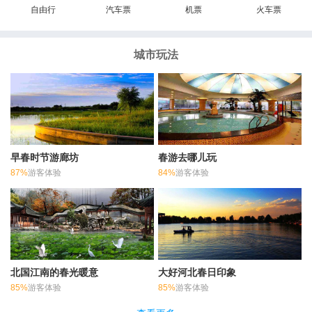
自由行
汽车票
机票
火车票
城市玩法
早春时节游廊坊
春游去哪儿玩
87%
游客体验
84%
游客体验
北国江南的春光暖意
大好河北春日印象
85%
游客体验
85%
游客体验