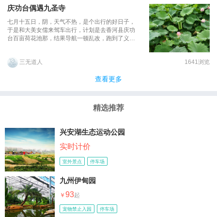
庆功台偶遇九圣寺
七月十五日，阴，天气不热，是个出行的好日子，
于是和大美女儒来驾车出行，计划是去香河县庆功
台百亩荷花池那，结果导航一顿乱改，跑到了义和
团点将台那去了，不管义和团在历史上多么不堪，
可也毕竟都是历史了，又乱转一顿，哈，看见那个
三无道人
1641浏览
笑和尚了吧，您算明白了，还是岔路，既来之则安
之，寺院里出出入入，也没搞明白哪九圣，仔细拈
查看更多
一下，弥勒，韦陀，王二奶奶（香河的地方神），
大殿三尊，不够呀，迷糊鸟，于是继续开车寻找荷
花池，不负所托，找到鸟，于是就有了今天这个主
题，最后感谢大美女儒来的全身照和车旅辛苦，我
精选推荐
们下次见吧！
兴安湖生态运动公园
实时计价
室外景点
停车场
九州伊甸园
93
宠物禁止入园
停车场