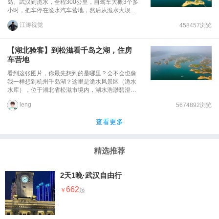
岛。武汉到洈水，全程300公里，自驾车大概3个多
小时，把车停在洈水汽车营地，然后从洈水大坝正
式开启洈水之旅的序幕。洈水大坝于1958年动工，
江涛视觉
458457浏览
1960年合龙，1970年全面竣工，全长8968米，分
为主坝和副坝两部分，当年为了防洪、发电、灌溉
等民生用途而人工修筑，如今不仅是亚洲第一大人
【湖北验客】到松滋看千岛之湖，住房
工型土坝，也是一个国家4A级风景区。
车营地
看到这张图片，你最先想到的是哪里？会不会也像
我一样想到杭州千岛湖？这里是洈水风景区（洈水
水库），位于湖北省松滋市境内，湖水浩渺碧澄，
天水一色，湖中大小岛屿众多，如千岛之湖，享
leng
5674892浏览
有“楚南仙境千岛湖”的美誉。松滋地处湖北省西南
部、荆州市西部，境内自然风光秀丽，拥有洈水风
查看更多
景区、灵鹫寺、颜将军洞、新神洞等旅游景点，且
近年来露营在当地非常火，尤其以洈水大坝下的洈
水房车露营地最为热门，是全国首个五星级汽车自
驾运动营地。这是我第一次到这里，其实也是为了
精选推荐
这座房车营地而来，白天到“千岛之湖”洈水风景区
乘船游玩，晚上住在露营地，亦或一整天都待在露
营地，营地内有可玩的项目，也有特色美食，即便
2天1晚·武汉自由行
待上几天也不会觉着无聊。
662