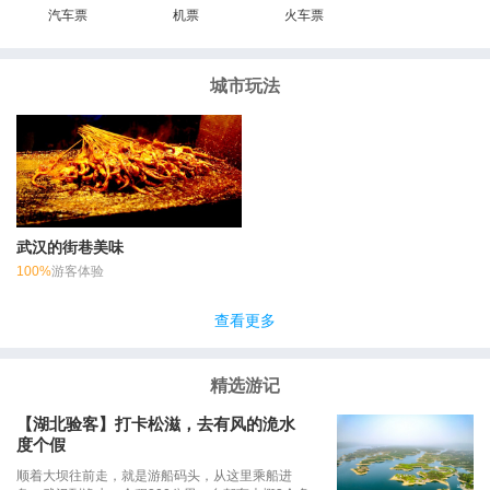
汽车票
机票
火车票
城市玩法
武汉的街巷美味
100%
游客体验
查看更多
精选游记
【湖北验客】打卡松滋，去有风的洈水
度个假
顺着大坝往前走，就是游船码头，从这里乘船进