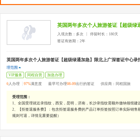
入境次数：多次
停留时长：180天
签证有效期：2年
英国两年多次个人旅游签证【超级绿通加急】限北上广深签证中心录指
理范围
VIP服务
同程自营
加急办理
6
人办理
97%
满意度
最早可办理
08-09
出行的签证
供应商：同程国旅
受理范围：
1、全国受理就近录指纹，西安，昆明，济南，长沙录指纹需额外缴纳领馆建设
2、【拒签退服务费】：包含拒签退服务费的产品订单拒签按照订单实际销售
规则可退，详情见重要提醒）