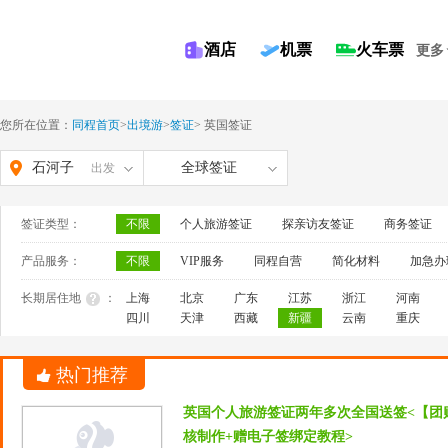
酒店
机票
火车票
更多
您所在位置：
同程首页
>
出境游
>
签证
>
英国签证
石河子
全球签证
出发
签证类型：
不限
个人旅游签证
探亲访友签证
商务签证
产品服务：
不限
VIP服务
同程自营
简化材料
加急办
长期居住地
：
上海
北京
广东
江苏
浙江
河南
四川
天津
西藏
新疆
云南
重庆
热门推荐
英国个人旅游签证两年多次全国送签<【团
核制作+赠电子签绑定教程>