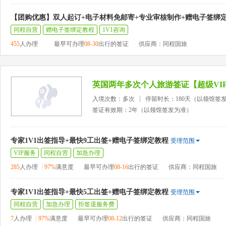
【团购优惠】双人起订+电子材料免邮寄+专业审核制作+赠电子签绑
同程自营
赠电子签绑定教程
1V1咨询
455
人办理
最早可办理
08-30
出行的签证
供应商：同程国旅
英国两年多次个人旅游签证【超级VI
入境次数：多次
停留时长：180天（以领馆签
签证有效期：2年（以领馆签发为准）
专家1V1出签指导+最快9工出签+赠电子签绑定教程
受理范围
VIP服务
同程自营
加急办理
285
人办理
97%
满意度
最早可办理
08-16
出行的签证
供应商：同程国旅
专家1V1出签指导+最快5工出签+赠电子签绑定教程
受理范围
同程自营
加急办理
拒签退服务费
7
人办理
97%
满意度
最早可办理
08-12
出行的签证
供应商：同程国旅