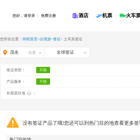
酒店
机票
火车
您好，请
登录
免费注册
您所在位置：
同程首页
>
出境游
>
签证
>
土耳其签证
茂名
全球签证
出发
签证类型：
不限
产品服务：
不限
长期居住地
：
没有签证产品了哦!您还可以到热门目的地查看更多签
热门目的地