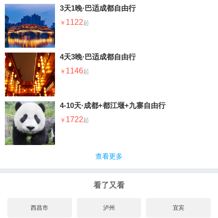
沿坛城而上， 甘孜 全景便都在眼下了。
步道。主要由红杉、云杉、松柏构成的山林里，树
3天1晚·巴适成都自由行
枝附满了雪，晶莹纯净。错落连绵的山体在树木掩
1122
映间移步换景，有N种构图让我一次次抬起单反。
有一小段雪径还没被别人涉足，两侧的树枝竟然弯
曲作一道拱廊；步道有时会挨上溪流，砾石和倒伏
的枯木随山泉水的摩挲仿佛也有了灵性。 边拍边走
4天3晚·巴适成都自由行
约两小时后我离开步道，来到一片宽阔而缓和的山
坡，仿佛置身雪原。东面陡峭的山坡也被雪覆满，
1146
乍一看像滑雪场。再往下去就到了卓玛滩，这儿也
有瀑布，和磐羊湖不同的是更开阔的视野，不再多
做赘述。 对我而言，就算只有雪景，也心旷神怡不
虚此行。
4-10天·成都+都江堰+九寨自由行
1722
查看更多
看了又看
西昌市
泸州
宜宾