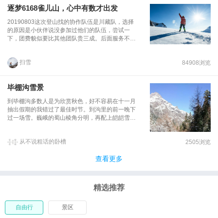
逐梦6168雀儿山，心中有数才出发
20190803这次登山找的协作队伍是川藏队，选择
的原因是小伙伴说没参加过他们的队伍，尝试一
下，团费貌似要比其他团队贵三成。后面服务不
说，但就从 成都 自行前往 甘孜 ，就觉得其实是一
个很不人性化的行为。登山装备大包小包，单独行
扫雪
84908浏览
动诸多不便，真心不合适。还好， 成都 到 甘孜 由
于通了高速，全程14到16小时的大巴一天就可以到
达，具体行程是从 成都 新南门车站卖票，票价为
毕棚沟雪景
290元，到达为 甘孜 县汽车站，每天一班6点30
分。汽车票可以在旅游网站提前十天购买。说实话
到毕棚沟多数人是为欣赏秋色，好不容易在十一月
这次来登山前就痔疮发作，16个小时的车坐得的我
抽出假期的我错过了最佳时节。到沟里的前一晚下
死去活来，从早上六点半，一直到晚上21点才到达
过一场雪。巍峨的蜀山棱角分明，再配上皑皑雪
甘孜 县城，还好事先预定的 甘孜 大酒店离汽车站
顶，对来自长三角平原的本人而言，简直了油木
并不远，大约200米，只不过，一个150L的驮包加
油。 沟口坐十多公里大巴上到游客中心，再搭电瓶
一个小鹰38也是让我累得够呛。赶紧办理入住手
从不说粗话的卧槽
2505浏览
车上到磐羊湖，不建议步行从沟口爬上来，会累粗
续，匆匆睡去。20190804早上自然醒已然9点，高
翔，然鹅车费略贵。磐羊湖已然结冰，冰面下的山
海拔睡眠质量不算太好，但是幸好没有高反，内心
查看更多
泉并没停止流动，在湖口结有冰垛的堤埂上倾泻而
深处还是督促自己要多喝水。叫醒了小布，和昨天
下，形成一道落差不大的瀑布，为冰雪世界留守一
一起到的几个队友商量着出去转转。大众点评和百
份生机。这是山谷中的一块坪区，越过湖面仰望叫
度地图搜了一圈，发现 甘孜 市区的名胜旅行区少
不上名的高耸山峰，阳光在相机镜头里投射出一圈
精选推荐
的可怜，嗯， 甘孜 寺勉强算一个。甘孜 寺坐落在
圈玉响，空气很好，让人不会在意入肺的它们有零
甘孜 县城边的山坡上，建筑风格属藏、汉结合。这
下七八度。向南面远眺，深处是四姑娘山略带神秘
里的喇嘛非常友好，感觉没有距离，从山上慢慢沿
自由行
景区
感的天际线。 因为积雪较深，景区人员劝阻游客不
山而下，如果有体力，远处的坛城一定不要错过，
再往更高处登。燕子岩去不了，只好下山，走游客