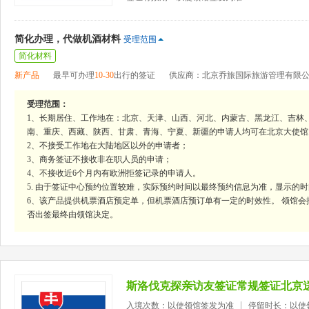
简化办理，代做机酒材料
受理范围
简化材料
新产品
最早可办理
10-30
出行的签证
供应商：北京乔旅国际旅游管理有限
受理范围：
1、长期居住、工作地在：北京、天津、山西、河北、内蒙古、黑龙江、吉林
南、重庆、西藏、陕西、甘肃、青海、宁夏、新疆的申请人均可在北京大使馆
2、不接受工作地在大陆地区以外的申请者；
3、商务签证不接收非在职人员的申请；
4、不接收近6个月内有欧洲拒签记录的申请人。
5. 由于签证中心预约位置较难，实际预约时间以最终预约信息为准，显示的
6、该产品提供机票酒店预定单，但机票酒店预订单有一定的时效性。 领馆
否出签最终由领馆决定。
斯洛伐克探亲访友签证常规签证北京
入境次数：以使领馆签发为准
停留时长：以使