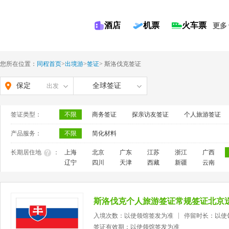
酒店
机票
火车票
更多
您所在位置：
同程首页
>
出境游
>
签证
>
斯洛伐克签证
保定
全球签证
出发
签证类型：
不限
商务签证
探亲访友签证
个人旅游签证
产品服务：
不限
简化材料
长期居住地
：
上海
北京
广东
江苏
浙江
广西
辽宁
四川
天津
西藏
新疆
云南
斯洛伐克个人旅游签证常规签证北京
入境次数：以使领馆签发为准
停留时长：以使
签证有效期：以使领馆签发为准