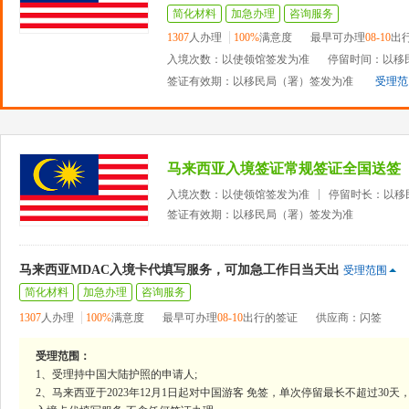
简化材料
加急办理
咨询服务
1307
人办理
100%
满意度
最早可办理
08-10
出
入境次数：以使领馆签发为准
停留时间：以移
签证有效期：以移民局（署）签发为准
受理范
马来西亚入境签证常规签证全国送签
入境次数：以使领馆签发为准
停留时长：以移
签证有效期：以移民局（署）签发为准
马来西亚MDAC入境卡代填写服务，可加急工作日当天出
受理范围
简化材料
加急办理
咨询服务
1307
人办理
100%
满意度
最早可办理
08-10
出行的签证
供应商：闪签
受理范围：
1、受理持中国大陆护照的申请人;
2、马来西亚于2023年12月1日起对中国游客 免签，单次停留最长不超过3