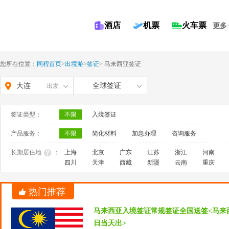
酒店
机票
火车票
更多
您所在位置：
同程首页
>
出境游
>
签证
>
马来西亚签证
大连
全球签证
出发
签证类型：
不限
入境签证
产品服务：
不限
简化材料
加急办理
咨询服务
长期居住地
：
上海
北京
广东
江苏
浙江
河南
四川
天津
西藏
新疆
云南
重庆
热门推荐
马来西亚入境签证常规签证全国送签<马来
日当天出>