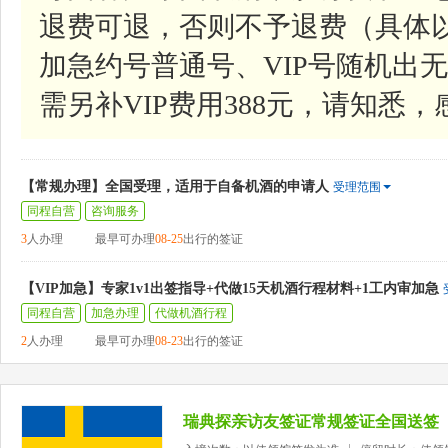
退费可退，否则不予退费（具体
加急约号普通号、VIP号随机出无
需另补VIP费用388元，请知悉
【常规办理】全国受理，适用于自备机酒的申请人
受理范围
同程自营
咨询服务
3
人办理
最早可办理
08-25
出行的签证
【VIP加急】专家1v1出签指导+代做15天机酒行程材料+1工内审加急
同程自营
加急办理
代做机酒行程
2
人办理
最早可办理
08-23
出行的签证
瑞典探亲访友签证常规签证全国送签