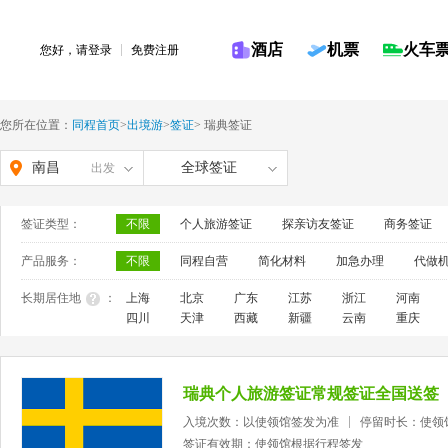
酒店
机票
火车
您好，请
登录
免费注册
您所在位置：
同程首页
>
出境游
>
签证
>
瑞典签证
南昌
全球签证
出发
签证类型：
不限
个人旅游签证
探亲访友签证
商务签证
产品服务：
不限
同程自营
简化材料
加急办理
代做
长期居住地
：
上海
北京
广东
江苏
浙江
河南
四川
天津
西藏
新疆
云南
重庆
瑞典个人旅游签证常规签证全国送签
入境次数：以使领馆签发为准
停留时长：使领
签证有效期：使领馆根据行程签发