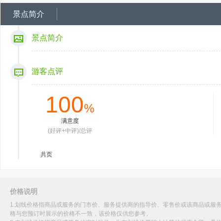
景点简介
景点简介
游客点评
100
%
满意度
(好评+中评)/总评
共
页
价格说明
1.划线价格指商品或服务的门市价、服务提供商的指导价、零售价或该商品或服
格与您预订时展示的价格不一致，该价格仅供您参考。