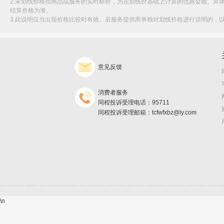
2.未划线价格指商品或服务的实时标价，为在划线价基础上计算的优惠金额。具
结算价格为准。
3.此说明仅当出现价格比较时有效。若服务提供商单独对划线价格进行说明的，
意见反馈
消费者服务
同程投诉受理电话：95711
同程投诉受理邮箱：tcfwfxbz@ly.com
\n