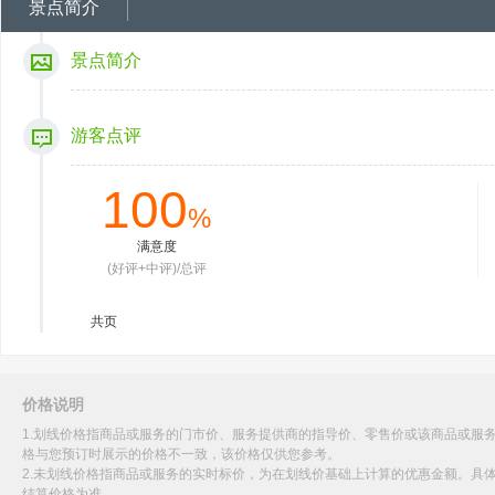
景点简介
景点简介
游客点评
100
%
满意度
(好评+中评)/总评
共
页
价格说明
1.划线价格指商品或服务的门市价、服务提供商的指导价、零售价或该商品或服
格与您预订时展示的价格不一致，该价格仅供您参考。
2.未划线价格指商品或服务的实时标价，为在划线价基础上计算的优惠金额。具
结算价格为准。