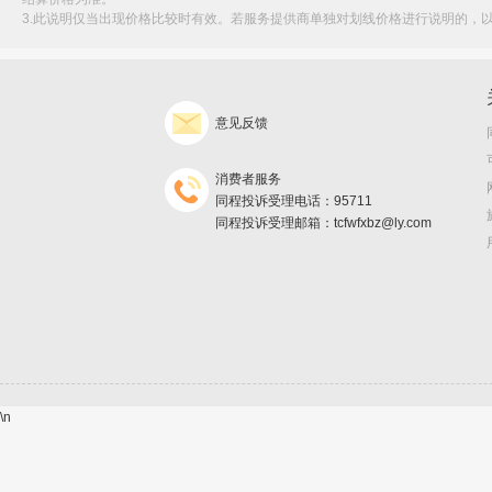
3.此说明仅当出现价格比较时有效。若服务提供商单独对划线价格进行说明的，
意见反馈
消费者服务
同程投诉受理电话：95711
同程投诉受理邮箱：tcfwfxbz@ly.com
\n