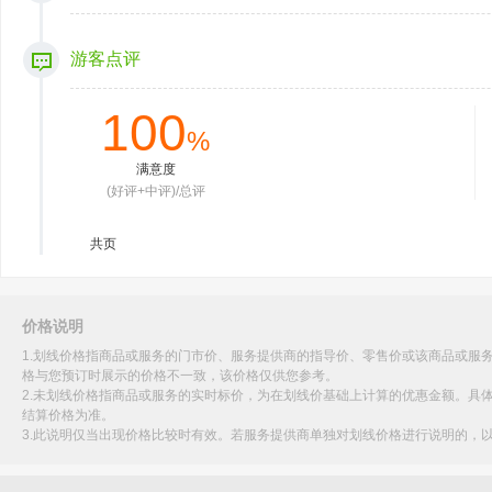
游客点评
100
%
满意度
(好评+中评)/总评
共
页
价格说明
1.划线价格指商品或服务的门市价、服务提供商的指导价、零售价或该商品或服
格与您预订时展示的价格不一致，该价格仅供您参考。
2.未划线价格指商品或服务的实时标价，为在划线价基础上计算的优惠金额。具
结算价格为准。
3.此说明仅当出现价格比较时有效。若服务提供商单独对划线价格进行说明的，