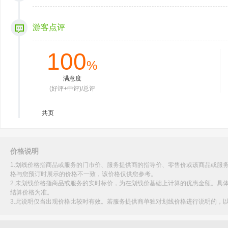
游客点评
100
%
满意度
(好评+中评)/总评
共
页
价格说明
1.划线价格指商品或服务的门市价、服务提供商的指导价、零售价或该商品或服
格与您预订时展示的价格不一致，该价格仅供您参考。
2.未划线价格指商品或服务的实时标价，为在划线价基础上计算的优惠金额。具
结算价格为准。
3.此说明仅当出现价格比较时有效。若服务提供商单独对划线价格进行说明的，