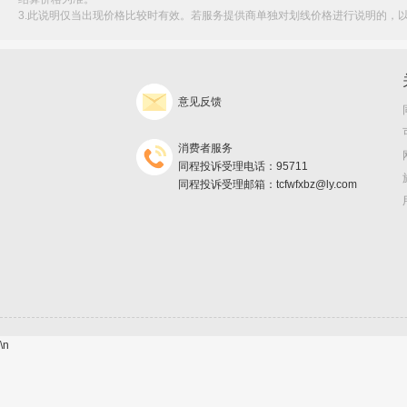
3.此说明仅当出现价格比较时有效。若服务提供商单独对划线价格进行说明的，
意见反馈
消费者服务
同程投诉受理电话：95711
同程投诉受理邮箱：tcfwfxbz@ly.com
\n