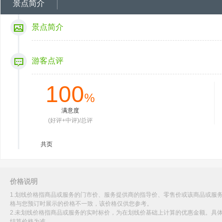
景点简介
景点简介
游客点评
100
%
满意度
(好评+中评)/总评
共
页
价格说明
1.划线价格指商品或服务的门市价、服务提供商的指导价、零售价或该商品或服
格与您预订时展示的价格不一致，该价格仅供您参考。
2.未划线价格指商品或服务的实时标价，为在划线价基础上计算的优惠金额。具
结算价格为准。