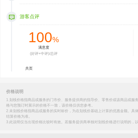
游客点评
100
%
满意度
(好评+中评)/总评
共
页
价格说明
1.划线价格指商品或服务的门市价、服务提供商的指导价、零售价或该商品或服
格与您预订时展示的价格不一致，该价格仅供您参考。
2.未划线价格指商品或服务的实时标价，为在划线价基础上计算的优惠金额。具
结算价格为准。
3.此说明仅当出现价格比较时有效。若服务提供商单独对划线价格进行说明的，