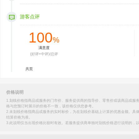
游客点评
100
%
满意度
(好评+中评)/总评
共
页
价格说明
1.划线价格指商品或服务的门市价、服务提供商的指导价、零售价或该商品或服
格与您预订时展示的价格不一致，该价格仅供您参考。
2.未划线价格指商品或服务的实时标价，为在划线价基础上计算的优惠金额。具
结算价格为准。
3.此说明仅当出现价格比较时有效。若服务提供商单独对划线价格进行说明的，