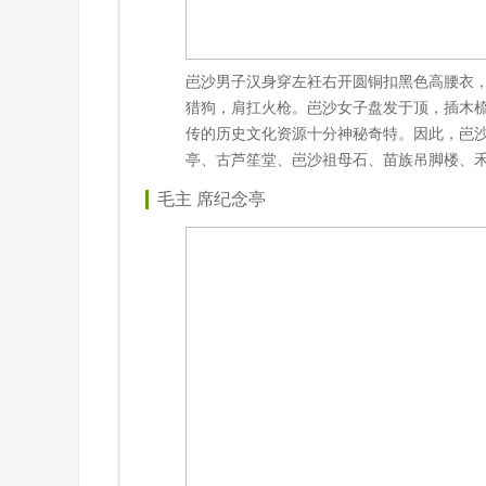
岜沙男子汉身穿左衽右开圆铜扣黑色高腰衣，
猎狗，肩扛火枪。岜沙女子盘发于顶，插木
传的历史文化资源十分神秘奇特。因此，岜沙
亭、古芦笙堂、岜沙祖母石、苗族吊脚楼、
毛主 席纪念亭