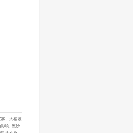
家寨、大榕坡
影响, 岜沙