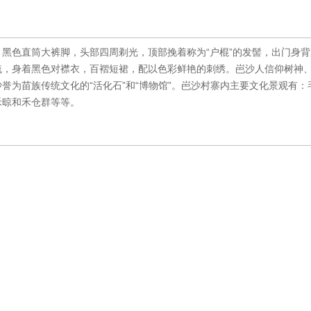
黑色直筒大裤脚，头部四周剃光，顶部挽着称为“户棍”的发髻，出门身
梳，身着黑色对襟衣，百褶短裙，配以色彩鲜艳的刺绣。岜沙人信仰树神
誉为苗族传统文化的“活化石”和“博物馆”。岜沙村寨内主要文化景观有：
禾晾和禾仓群等等。