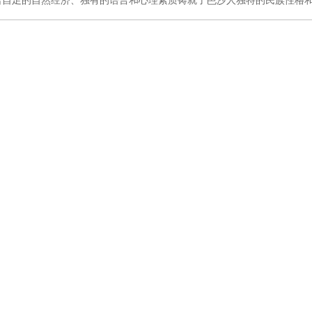
给自足的自然经济、独有的语言和心理素质铸就了岜沙人独特的民族性格