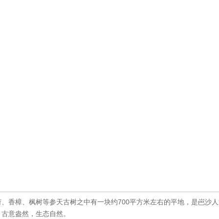
、香樟、枫树等参天古树之中有一块约700平方米左右的平地，是岜沙
，古意盎然，生态自然。