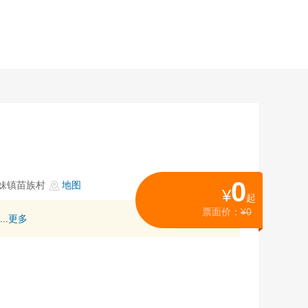
0
妹镇苗族村
地图
¥
起
票面价：
¥0
.
更多