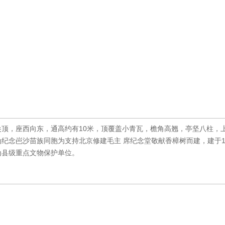
顶，座西向东，通高约有10米，顶覆盖小青瓦，檐角高翘，亭坚八柱，
纪念岜沙苗族同胞为支持北京修建毛主 席纪念堂敬献香樟树而建，建于19
布为县级重点文物保护单位。