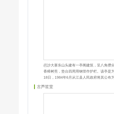
岜沙大寨东山头建有一亭阁建筑，呈八角攒尖
香樟树蔸，垫台四周用钢管作护栏。该亭是为
18日，1984年6月从江县人民政府将其公
古芦笙堂