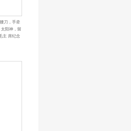
背腰刀，手牵
、太阳神，留
毛主 席纪念