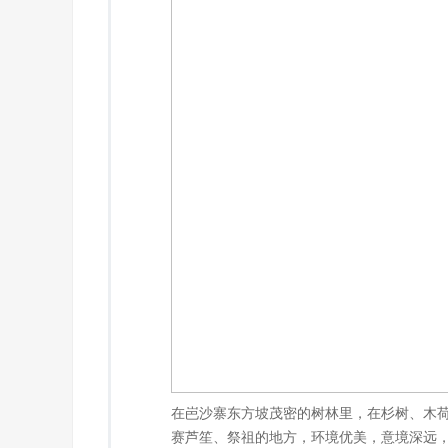
在岜沙寨东方坡茂密的树林里，在杉树、木荷
赛芦笙、祭祖的地方，环境优美，意境深远