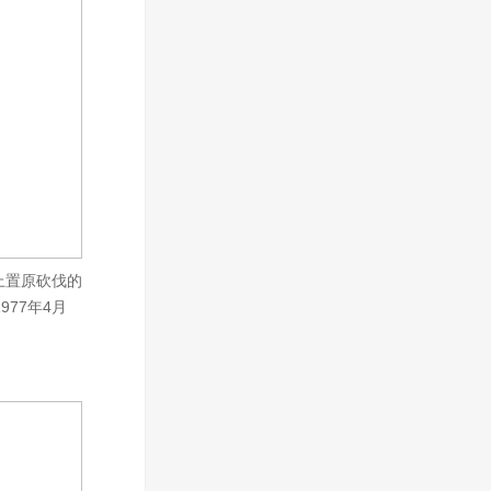
上置原砍伐的
77年4月