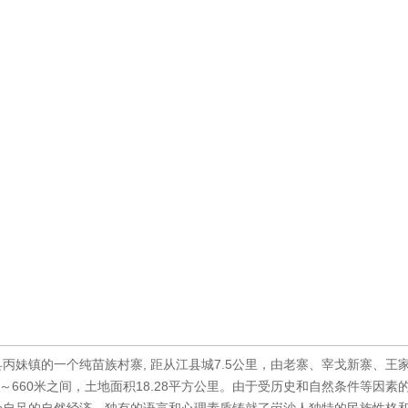
丙妹镇的一个纯苗族村寨, 距从江县城7.5公里，由老寨、宰戈新寨、王
660米之间，土地面积18.28平方公里。由于受历史和自然条件等因素的