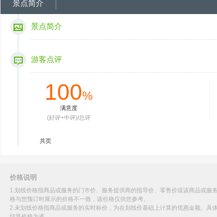
景点简介
景点简介
游客点评
100
%
满意度
(好评+中评)/总评
共
页
价格说明
1.划线价格指商品或服务的门市价、服务提供商的指导价、零售价或该商品或服
格与您预订时展示的价格不一致，该价格仅供您参考。
2.未划线价格指商品或服务的实时标价，为在划线价基础上计算的优惠金额。具
结算价格为准。