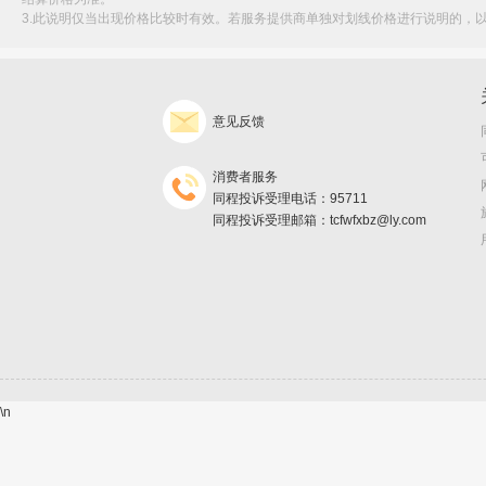
3.此说明仅当出现价格比较时有效。若服务提供商单独对划线价格进行说明的，
意见反馈
消费者服务
同程投诉受理电话：95711
同程投诉受理邮箱：tcfwfxbz@ly.com
\n