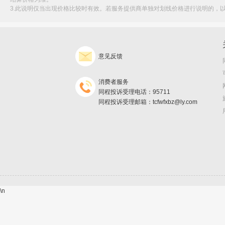
3.此说明仅当出现价格比较时有效。若服务提供商单独对划线价格进行说明的，
意见反馈
消费者服务
同程投诉受理电话：95711
同程投诉受理邮箱：tcfwfxbz@ly.com
\n