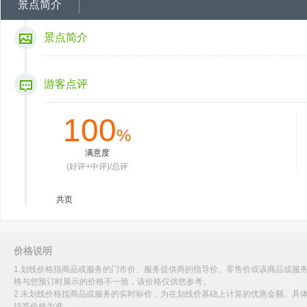
景点简介
景点简介
游客点评
100
%
满意度
(好评+中评)/总评
共
页
价格说明
1.划线价格指商品或服务的门市价、服务提供商的指导价、零售价或该商品或服
格与您预订时展示的价格不一致，该价格仅供您参考。
2.未划线价格指商品或服务的实时标价，为在划线价基础上计算的优惠金额。具
结算价格为准。