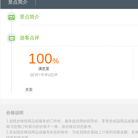
景点简介
景点简介
游客点评
100
%
满意度
(好评+中评)/总评
共
页
价格说明
1.划线价格指商品或服务的门市价、服务提供商的指导价、零售价或该商品或服
格与您预订时展示的价格不一致，该价格仅供您参考。
2.未划线价格指商品或服务的实时标价，为在划线价基础上计算的优惠金额。具
结算价格为准。