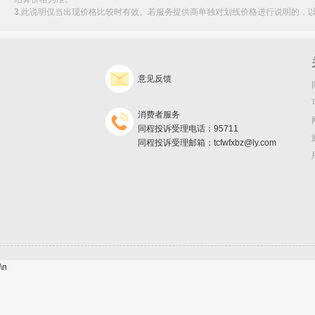
3.此说明仅当出现价格比较时有效。若服务提供商单独对划线价格进行说明的，
意见反馈
消费者服务
同程投诉受理电话：95711
同程投诉受理邮箱：tcfwfxbz@ly.com
\n