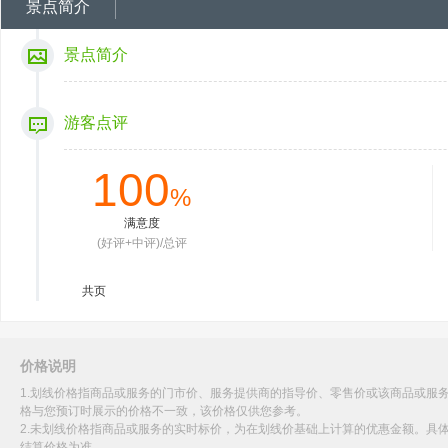
景点简介
景点简介
游客点评
100
%
满意度
(好评+中评)/总评
共
页
价格说明
1.划线价格指商品或服务的门市价、服务提供商的指导价、零售价或该商品或服
格与您预订时展示的价格不一致，该价格仅供您参考。
2.未划线价格指商品或服务的实时标价，为在划线价基础上计算的优惠金额。具
结算价格为准。