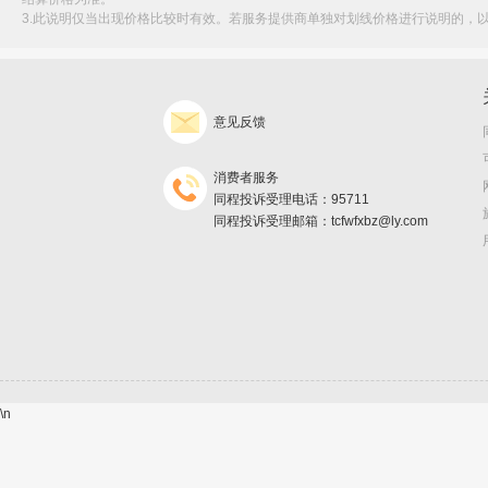
3.此说明仅当出现价格比较时有效。若服务提供商单独对划线价格进行说明的，
意见反馈
消费者服务
同程投诉受理电话：95711
同程投诉受理邮箱：tcfwfxbz@ly.com
\n