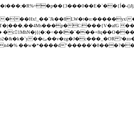
���Hx!_��`Jk��8LW�t�o:�����yx\
j���,��4Ms���p�C:���{V�afG ���k
 �c1MhN�j{(�:�<��I�`���+8q��O���
n4�% ��w�*����d"�����'�8���?��