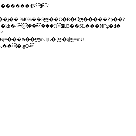
��j�� %I0%��S��C�R�C�����Zp��?
h�4ީ�����Ji�3��SL���N[`ұ�d�
?
,���.gQ-