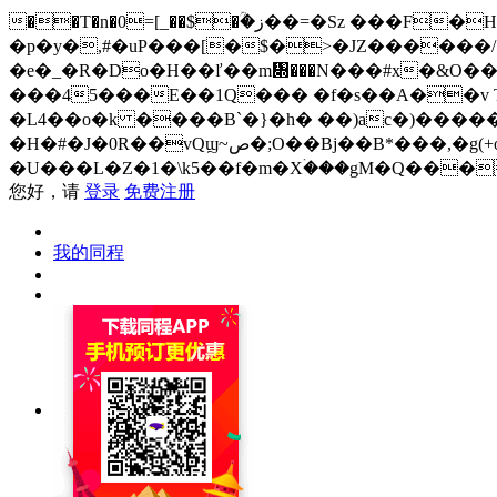
��T�n�0=[_��$�ؒ�ز��=�Sz ���F�H�i���;�R%=�p��{3���0��E�`��{Í�-()Jj,������4NI/
�p�y�,#�uP���[�$�>�JZ������/
�e�_�R�Do�H��ľ��m᧍���N���#x�&O��
���45���E��1Q��� �f�s��A��v T�
�L4��o�k ����B`�}�h� ��)ac�)�����
�H�#�J�0R��vQϣ~ص�;O��Bj��B*���,�g(+o2�&�k�`y��cܝ��v�zg�J�c���_�OR ?�zo�q=���&��mƢL� �q=mU-
�U���L�Z�1�\k5��f�m�Xۛ���gM�Q���
您好，请
登录
免费注册
我的同程