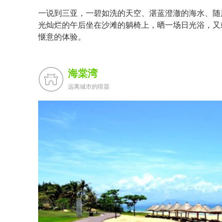
一说到三亚，一碧如洗的天空、湛蓝澄澈的海水、随
光灿烂的午后坐在沙滩的躺椅上，晒一场日光浴，又
惬意的体验。
海棠湾
远离城市的喧嚣