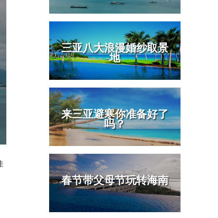
三亚八大浪漫婚纱取景
地
来三亚避寒你准备好了
吗？
佳
春节带父母节玩转海南