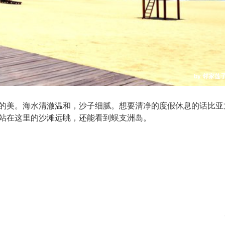
by 邻家莲
的美。海水清澈温和，沙子细腻。想要清净的度假休息的话比亚
站在这里的沙滩远眺，还能看到蜈支洲岛。