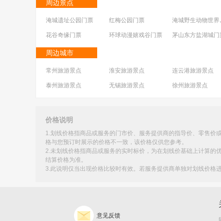
周边景点
淹城遗址公园门票
红梅公园门票
淹城
花谷奇缘门票
环球动漫嬉戏谷门票
茅山东方盐湖城门
天目湖御水温泉门票
淹城春秋乐园门票
常州
周边城市
七彩风车亲子乐园门票
天目湖方所文化村门票
天目
常州旅游景点
淮安旅游景点
连云港旅游景点
淹城冰雪世界门票
嬉戏谷旅游度假区门票
泰州旅游景点
无锡旅游景点
徐州旅游景点
价格说明
1.划线价格指商品或服务的门市价、服务提供商的指导价、零售价
格与您预订时展示的价格不一致，该价格仅供您参考。
2.未划线价格指商品或服务的实时标价，为在划线价基础上计算的
结算价格为准。
3.此说明仅当出现价格比较时有效。若服务提供商单独对划线价格
意见反馈