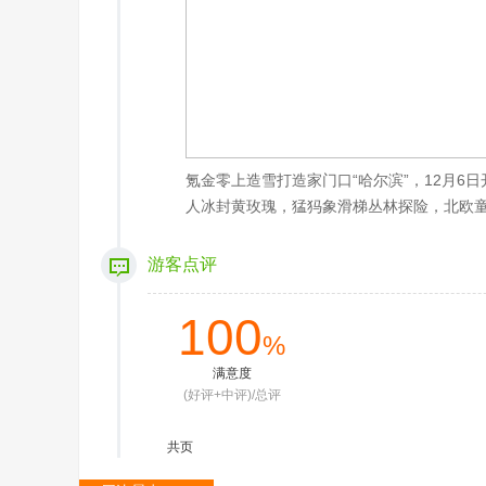
氪金零上造雪打造家门口“哈尔滨”，12月
人冰封黄玫瑰，猛犸象滑梯丛林探险，北欧
游客点评
100
%
满意度
(好评+中评)/总评
共
页