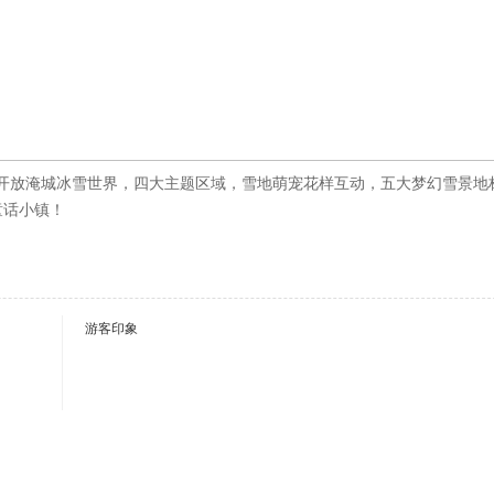
6日开放淹城冰雪世界，四大主题区域，雪地萌宠花样互动，五大梦幻雪景地
童话小镇！
游客印象