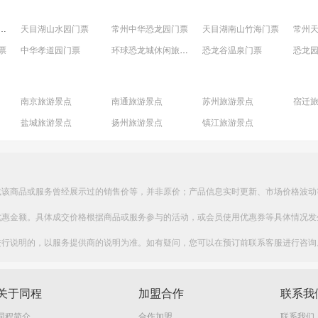
野生动物世界门票
天目湖山水园门票
常州中华恐龙园门票
天目湖南山竹海门票
常州
票
中华孝道园门票
环球恐龙城休闲旅游区（迪诺水镇）门票
恐龙谷温泉门票
海昌海洋探索馆门票
天目湖涵田半山温泉门票
茅山森林世界（原茅山宝盛园）门票
江南环球港世界港口小镇门票
湖旅游度假区门票
常州春秋淹城旅游区门票
环球恐龙城休闲旅游区门票
万荷馆门票
白龙
南京旅游景点
南通旅游景点
苏州旅游景点
宿迁
盐城旅游景点
扬州旅游景点
镇江旅游景点
或该商品或服务曾经展示过的销售价等，并非原价；产品信息实时更新、市场价格波动
优惠金额。具体成交价格根据商品或服务参与的活动，或会员使用优惠券等具体情况发
进行说明的，以服务提供商的说明为准。如有疑问，您可以在预订前联系客服进行咨询
关于同程
加盟合作
联系我
同程简介
合作加盟
联系我们