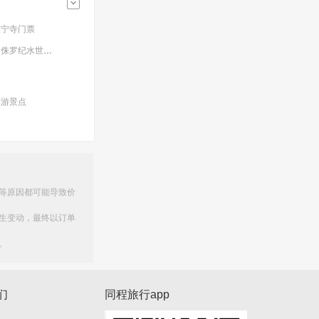
天宁寺门票
恐龙园侏罗纪水世界门票
环球港龙眼摩天轮门票
观门票
旅游景点
等原因都可能导致价
生变动，最终以订单
。
们
同程旅行app