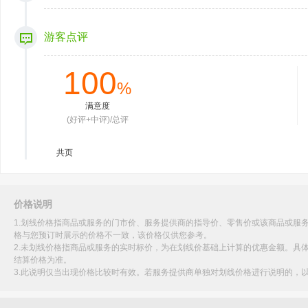
游客点评
100
%
满意度
(好评+中评)/总评
共
页
价格说明
1.划线价格指商品或服务的门市价、服务提供商的指导价、零售价或该商品或服
格与您预订时展示的价格不一致，该价格仅供您参考。
2.未划线价格指商品或服务的实时标价，为在划线价基础上计算的优惠金额。具
结算价格为准。
3.此说明仅当出现价格比较时有效。若服务提供商单独对划线价格进行说明的，