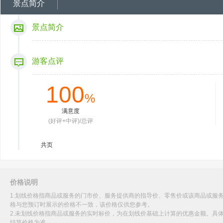
景点简介
景点简介
游客点评
100
%
满意度
(好评+中评)/总评
共
页
价格说明
1.划线价格指商品或服务的门市价、服务提供商的指导价、零售价或该商品或服
格与您预订时展示的价格不一致，该价格仅供您参考。
2.未划线价格指商品或服务的实时标价，为在划线价基础上计算的优惠金额。具
结算价格为准。