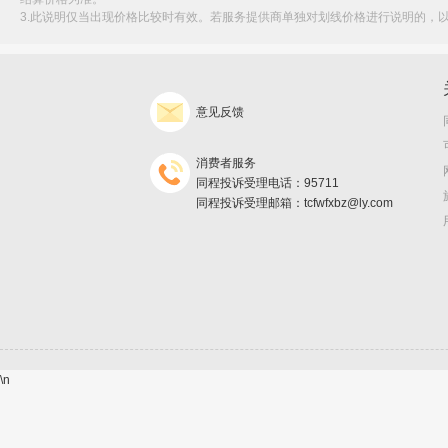
3.此说明仅当出现价格比较时有效。若服务提供商单独对划线价格进行说明的，
意见反馈
消费者服务
同程投诉受理电话：95711
同程投诉受理邮箱：tcfwfxbz@ly.com
\n