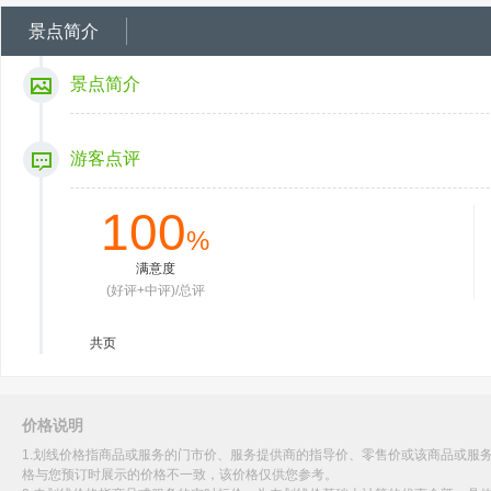
景点简介
景点简介
游客点评
100
%
满意度
(好评+中评)/总评
共
页
价格说明
1.划线价格指商品或服务的门市价、服务提供商的指导价、零售价或该商品或服
格与您预订时展示的价格不一致，该价格仅供您参考。