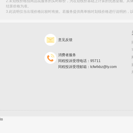
2.未划线价格指商品或服务的实时标价，为在划线价基础上计算的优惠金额。具
结算价格为准。
3.此说明仅当出现价格比较时有效。若服务提供商单独对划线价格进行说明的，
意见反馈
消费者服务
同程投诉受理电话：95711
同程投诉受理邮箱：tcfwfxbz@ly.com
\n