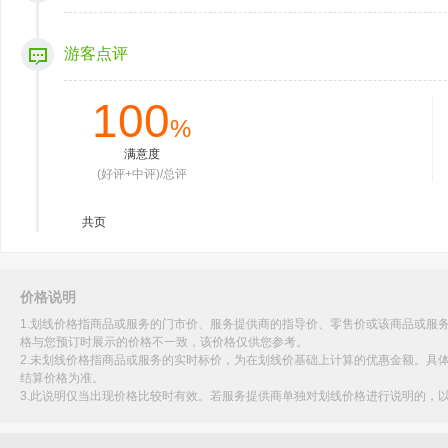
游客点评
100
%
满意度
(好评+中评)/总评
共
页
价格说明
1.划线价格指商品或服务的门市价、服务提供商的指导价、零售价或该商品或服
格与您预订时展示的价格不一致，该价格仅供您参考。
2.未划线价格指商品或服务的实时标价，为在划线价基础上计算的优惠金额。具
结算价格为准。
3.此说明仅当出现价格比较时有效。若服务提供商单独对划线价格进行说明的，