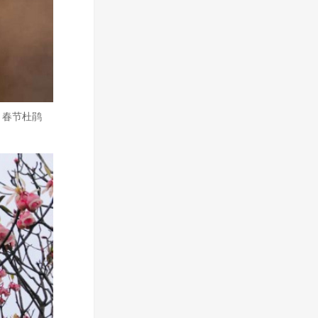
，春节杜鹃