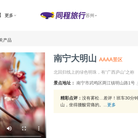
票
更多
苏州
关产品
南宁大明山
AAAA景区
北回归线上的绿色明珠，有“广西庐山”之称
景点地址：
南宁市武鸣区两江镇明山路1号
精彩点评：
没有雾松…差评！班车30分
山，坐得腰酸背痛的。...
更多