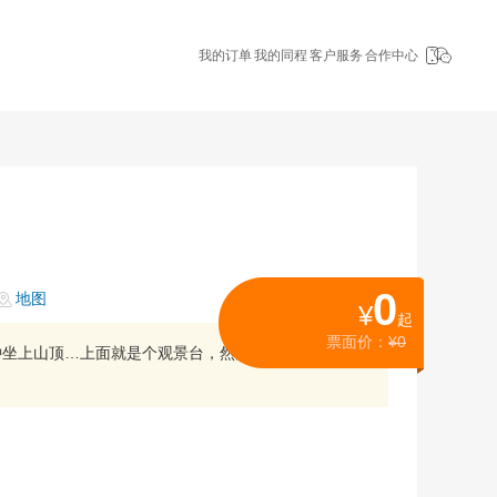
我的订单
我的同程
客户服务
合作中心
0
地图
¥
起
票面价：
¥0
钟坐上山顶…上面就是个观景台，然后再班车30分钟下