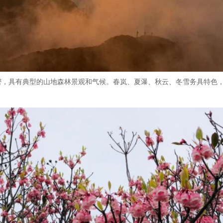
密，具有典型的山地森林景观和气候。春岚、夏瀑、秋云、冬雪务具特色