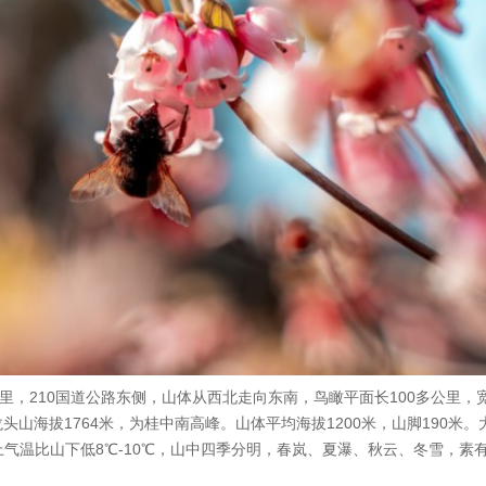
里，210国道公路东侧，山体从西北走向东南，鸟瞰平面长100多公里，宽
山海拔1764米，为桂中南高峰。山体平均海拔1200米，山脚190米。
气温比山下低8℃-10℃，山中四季分明，春岚、夏瀑、秋云、冬雪，素有