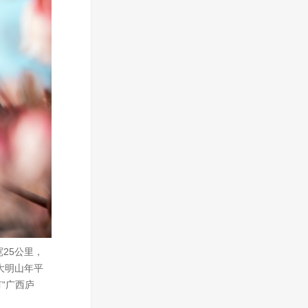
25公里，
大明山年平
“广西庐