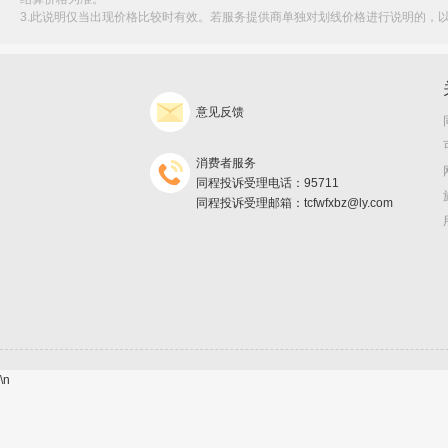
3.此说明仅当出现价格比较时有效。若服务提供商单独对划线价格进行说明的，
意见反馈
消费者服务
同程投诉受理电话：95711
同程投诉受理邮箱：tcfwfxbz@ly.com
\n