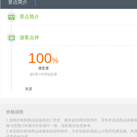
景点简介
景点简介
游客点评
100
%
满意度
(好评+中评)/总评
共
页
价格说明
1.划线价格指商品或服务的门市价、服务提供商的指导价、零售价或该商品或服
格与您预订时展示的价格不一致，该价格仅供您参考。
2.未划线价格指商品或服务的实时标价，为在划线价基础上计算的优惠金额。具
结算价格为准。