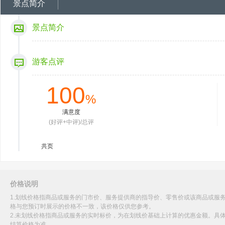
景点简介
景点简介
游客点评
100
%
满意度
(好评+中评)/总评
共
页
价格说明
1.划线价格指商品或服务的门市价、服务提供商的指导价、零售价或该商品或服
格与您预订时展示的价格不一致，该价格仅供您参考。
2.未划线价格指商品或服务的实时标价，为在划线价基础上计算的优惠金额。具
结算价格为准。