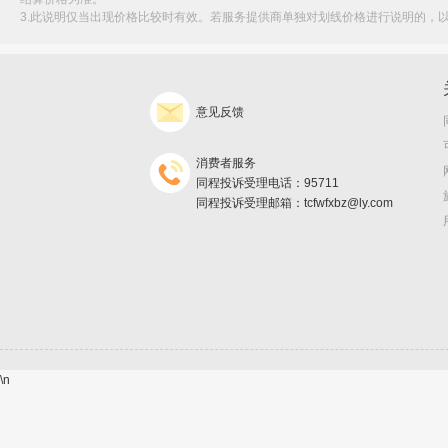
3.此说明仅当出现价格比较时有效。若服务提供商单独对划线价格进行说明的，
意见反馈
消费者服务
同程投诉受理电话：95711
同程投诉受理邮箱：tcfwfxbz@ly.com
\n