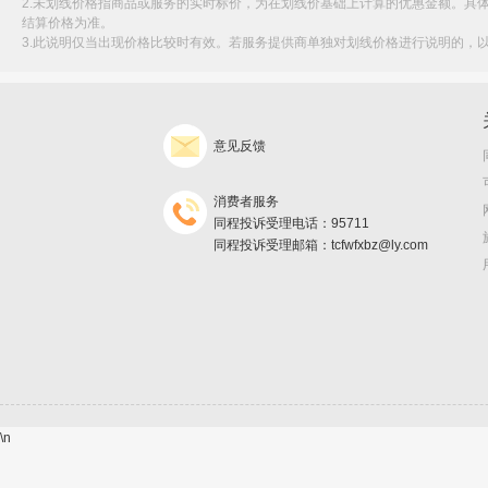
2.未划线价格指商品或服务的实时标价，为在划线价基础上计算的优惠金额。具
结算价格为准。
3.此说明仅当出现价格比较时有效。若服务提供商单独对划线价格进行说明的，
意见反馈
消费者服务
同程投诉受理电话：95711
同程投诉受理邮箱：tcfwfxbz@ly.com
\n