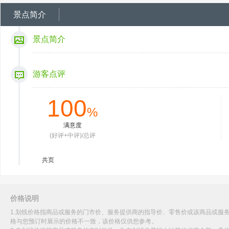
景点简介
景点简介
游客点评
100
%
满意度
(好评+中评)/总评
共
页
价格说明
1.划线价格指商品或服务的门市价、服务提供商的指导价、零售价或该商品或服
格与您预订时展示的价格不一致，该价格仅供您参考。