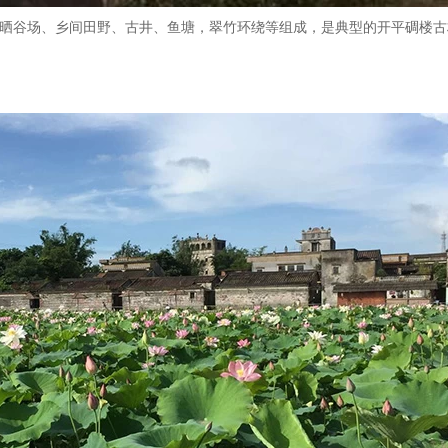
、晒谷场、乡间田野、古井、鱼塘，翠竹环绕等组成，是典型的开平碉楼