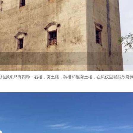
总结起来只有四种：石楼，夯土楼，砖楼和混凝土楼，在凤仪里就能欣赏