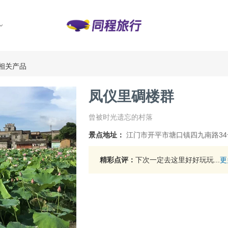
相关产品
凤仪里碉楼群
曾被时光遗忘的村落
景点地址：
江门市开平市塘口镇四九南路3
精彩点评：
下次一定去这里好好玩玩...
更