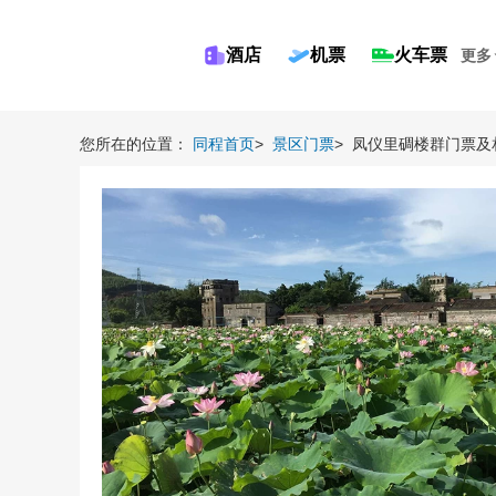
酒店
机票
火车票
更多
您所在的位置：
同程首页
>
景区门票
>
凤仪里碉楼群门票及