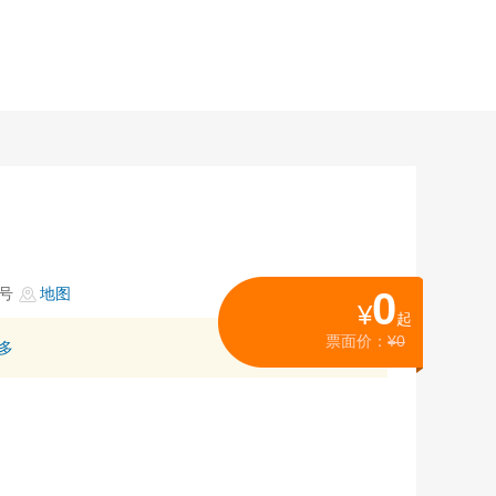
4号
地图
0
¥
起
票面价：
¥0
多