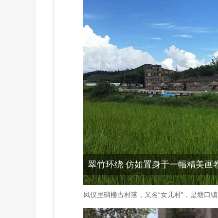
翠竹环绕 仿如置身于一幅精美画
凤仪里碉楼古村落，又名“女儿村”，是塘口