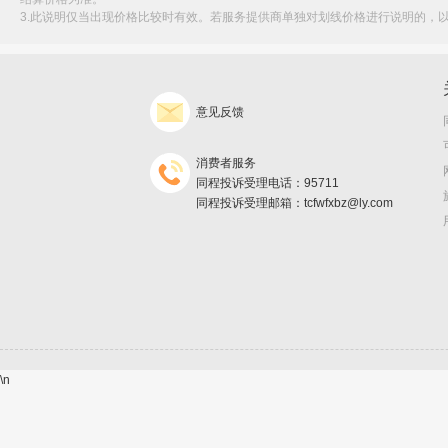
3.此说明仅当出现价格比较时有效。若服务提供商单独对划线价格进行说明的，
意见反馈
消费者服务
同程投诉受理电话：95711
同程投诉受理邮箱：tcfwfxbz@ly.com
\n