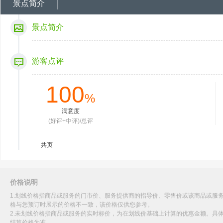
景点简介
景点简介
游客点评
100
%
满意度
(好评+中评)/总评
共
页
价格说明
1.划线价格指商品或服务的门市价、服务提供商的指导价、零售价或该商品或服
格与您预订时展示的价格不一致，该价格仅供您参考。
2.未划线价格指商品或服务的实时标价，为在划线价基础上计算的优惠金额。具
结算价格为准。