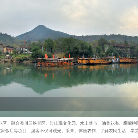
业区，融合湟川三峡景区、过山瑶文化园、水上菜市、油菜花海、鹰嘴桃
农家饭店等项目，游客不仅可观光、采果、体验农作、了解农民生活、享