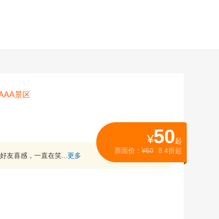
AAA景区
50
¥
起
票面价：
¥60
8.4折起
友喜感，一直在笑...
更多