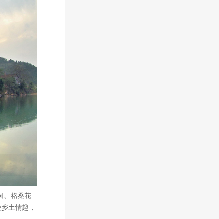
园、格桑花
受乡土情趣，