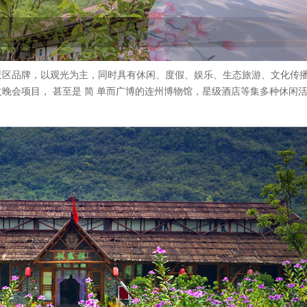
景区品牌，以观光为主，同时具有休闲、度假、娱乐、生态旅游、文化传
晚会项目， 甚至是 简 单而广博的连州博物馆，星级酒店等集多种休闲