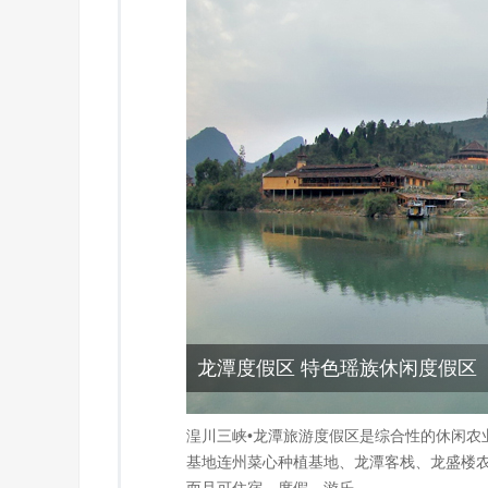
龙潭度假区 特色瑶族休闲度假区
湟川三峡•龙潭旅游度假区是综合性的休闲农
基地连州菜心种植基地、龙潭客栈、龙盛楼