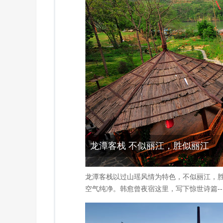
龙潭客栈 不似丽江，胜似丽江
龙潭客栈以过山瑶风情为特色，不似丽江，
空气纯净。韩愈曾夜宿这里，写下惊世诗篇-