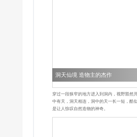
洞天仙境 造物主的杰作
穿过一段狭窄的地方进入到洞内，视野豁然
中有天，洞天相连，洞中的天一长一短，酷
是让人惊叹自然造物的神奇。