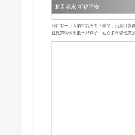
龙舌滴水 祈福平安
洞口有一巨大的钟乳石向下垂吊，山洞口就
轻微声响惊出数十只燕子，在众多奇姿怪态