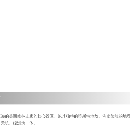
”
遐迩的英西峰林走廊的核心景区。以其独特的喀斯特地貌、沟壑险峻的地
、天坑、绿洲为一体。