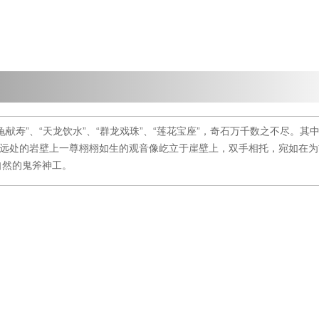
献寿”、“天龙饮水”、“群龙戏珠”、“莲花宝座”，奇石万千数之不尽。其
，远处的岩壁上一尊栩栩如生的观音像屹立于崖壁上，双手相托，宛如在
自然的鬼斧神工。