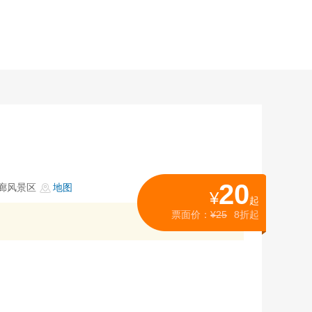
20
廊风景区
地图
¥
起
票面价：
¥25
8折起