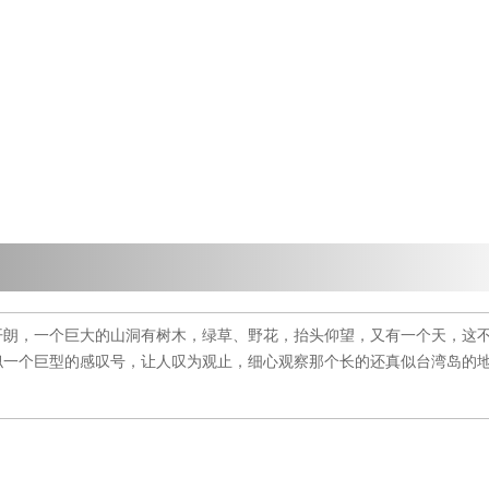
开朗，一个巨大的山洞有树木，绿草、野花，抬头仰望，又有一个天，这
似一个巨型的感叹号，让人叹为观止，细心观察那个长的还真似台湾岛的