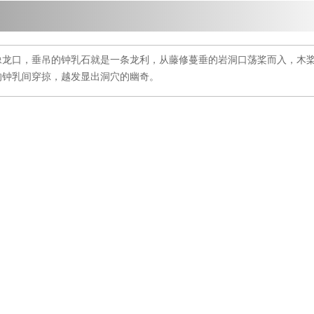
像龙口，垂吊的钟乳石就是一条龙利，从藤修蔓垂的岩洞口荡桨而入，木
的钟乳间穿掠，越发显出洞穴的幽奇。