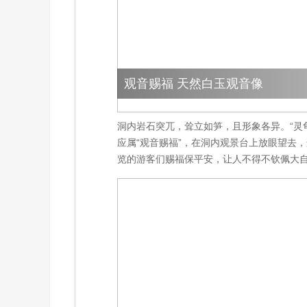
观音赐福 天然白玉观音像
洞内岩石突兀，耸立如笋，且形象各异。“灵龟
应属“观音赐福”，在洞内观景台上放眼望去
览的游客们赐福保平安，让人不得不钦佩大