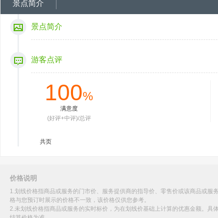
景点简介
景点简介
游客点评
100
%
满意度
(好评+中评)/总评
共
页
价格说明
1.划线价格指商品或服务的门市价、服务提供商的指导价、零售价或该商品或服
格与您预订时展示的价格不一致，该价格仅供您参考。
2.未划线价格指商品或服务的实时标价，为在划线价基础上计算的优惠金额。具
结算价格为准。