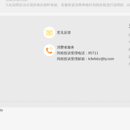
3.此说明仅当出现价格比较时有效。若服务提供商单独对划线价格进行说明的，
意见反馈
消费者服务
同程投诉受理电话：95711
同程投诉受理邮箱：tcfwfxbz@ly.com
\n