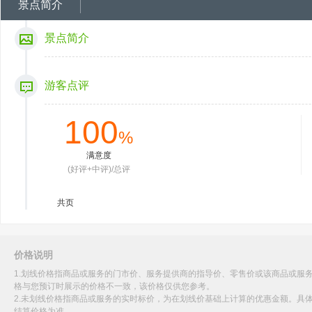
景点简介
景点简介
游客点评
100
%
满意度
(好评+中评)/总评
共
页
价格说明
1.划线价格指商品或服务的门市价、服务提供商的指导价、零售价或该商品或服
格与您预订时展示的价格不一致，该价格仅供您参考。
2.未划线价格指商品或服务的实时标价，为在划线价基础上计算的优惠金额。具
结算价格为准。