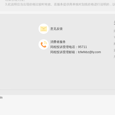
3.此说明仅当出现价格比较时有效。若服务提供商单独对划线价格进行说明的，
意见反馈
消费者服务
同程投诉受理电话：95711
同程投诉受理邮箱：tcfwfxbz@ly.com
\n