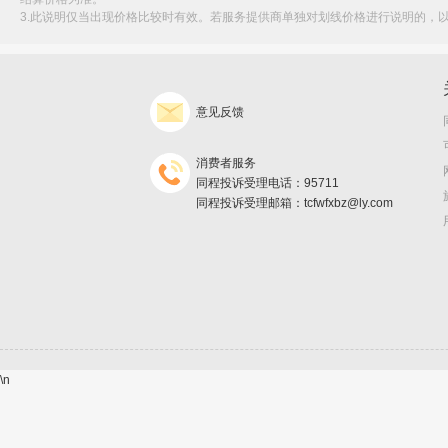
3.此说明仅当出现价格比较时有效。若服务提供商单独对划线价格进行说明的，
意见反馈
消费者服务
同程投诉受理电话：95711
同程投诉受理邮箱：tcfwfxbz@ly.com
\n