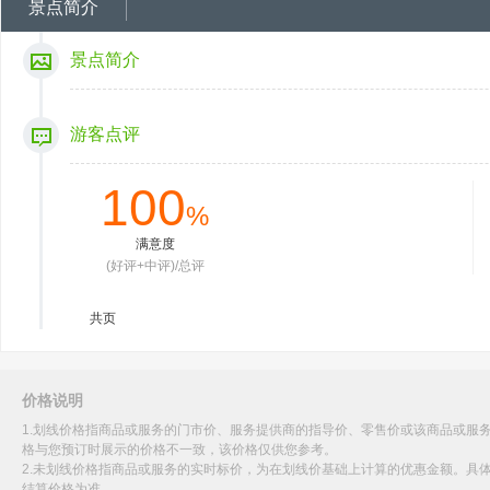
景点简介
景点简介
游客点评
100
%
满意度
(好评+中评)/总评
共
页
价格说明
1.划线价格指商品或服务的门市价、服务提供商的指导价、零售价或该商品或服
格与您预订时展示的价格不一致，该价格仅供您参考。
2.未划线价格指商品或服务的实时标价，为在划线价基础上计算的优惠金额。具
结算价格为准。