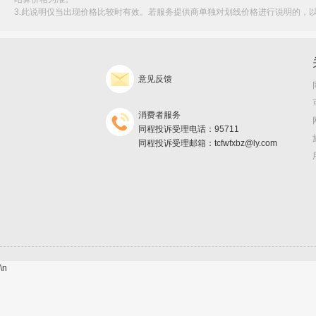
3.此说明仅当出现价格比较时有效。若服务提供商单独对划线价格进行说明的，
意见反馈
消费者服务
同程投诉受理电话：95711
同程投诉受理邮箱：tcfwfxbz@ly.com
\n