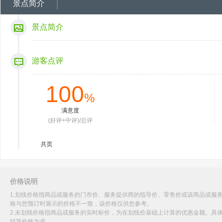
景点简介
景点简介
游客点评
100
%
满意度
(好评+中评)/总评
共
页
价格说明
1.划线价格指商品或服务的门市价、服务提供商的指导价、零售价或该商品或服
格与您预订时展示的价格不一致，该价格仅供您参考。
2.未划线价格指商品或服务的实时标价，为在划线价基础上计算的优惠金额。具
结算价格为准。