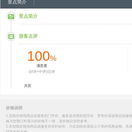
景点简介
景点简介
游客点评
100
%
满意度
(好评+中评)/总评
共
页
价格说明
1.划线价格指商品或服务的门市价、服务提供商的指导价、零售价或该商品或服
格与您预订时展示的价格不一致，该价格仅供您参考。
2.未划线价格指商品或服务的实时标价，为在划线价基础上计算的优惠金额。具
结算价格为准。