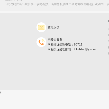
3.此说明仅当出现价格比较时有效。若服务提供商单独对划线价格进行说明的，
意见反馈
消费者服务
同程投诉受理电话：95711
同程投诉受理邮箱：tcfwfxbz@ly.com
\n