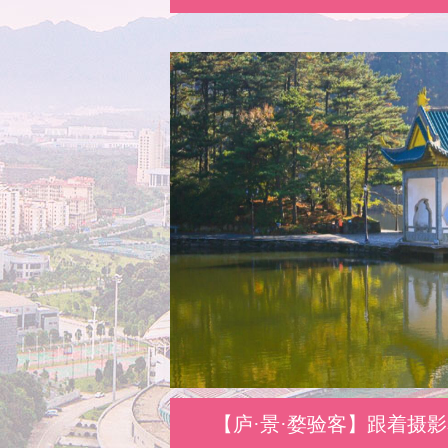
【庐·景·婺验客】跟着摄