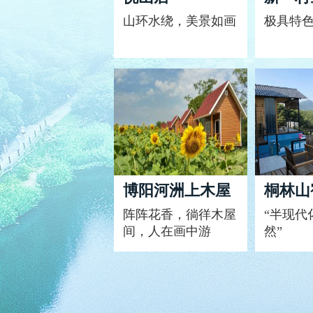
山环水绕，美景如画
极具特
博阳河洲上木屋
桐林山
阵阵花香，徜徉木屋
“半现代
间，人在画中游
然”