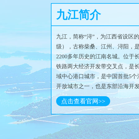
九江简介
九江，简称“浔”，为江西省设区
级），古称柴桑、江州、浔阳，
2200多年历史的江南名城。位于
铁路两大经济开发带交叉点，是
域中心港口城市，是中国首批5个
开放城市之一，也是东部沿海开
推进的过渡地带，号称”三江之口
点击查看官网>>
衢“与”天下眉目之地“，有“江西北
称。