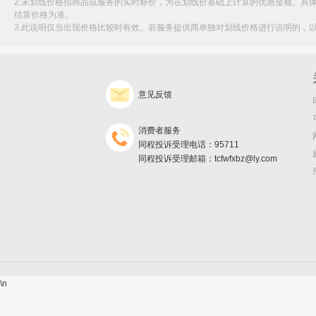
2.未划线价格指商品或服务的实时标价，为在划线价基础上计算的优惠金额。具
结算价格为准。
3.此说明仅当出现价格比较时有效。若服务提供商单独对划线价格进行说明的，
意见反馈
消费者服务
同程投诉受理电话：95711
同程投诉受理邮箱：tcfwfxbz@ly.com
\n