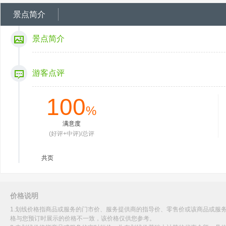
景点简介
景点简介
游客点评
100
%
满意度
(好评+中评)/总评
共
页
价格说明
1.划线价格指商品或服务的门市价、服务提供商的指导价、零售价或该商品或服
格与您预订时展示的价格不一致，该价格仅供您参考。