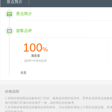
景点简介
景点简介
游客点评
100
%
满意度
(好评+中评)/总评
共
页
价格说明
1.划线价格指商品或服务的门市价、服务提供商的指导价、零售价或该商品或服
格与您预订时展示的价格不一致，该价格仅供您参考。
2.未划线价格指商品或服务的实时标价，为在划线价基础上计算的优惠金额。具
结算价格为准。