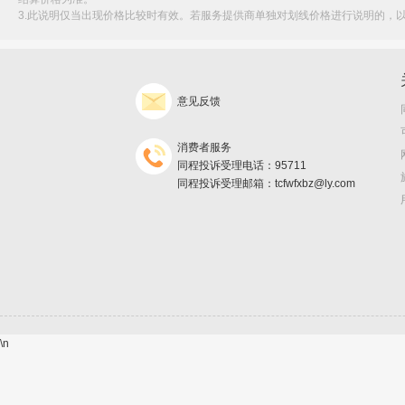
3.此说明仅当出现价格比较时有效。若服务提供商单独对划线价格进行说明的，
意见反馈
消费者服务
同程投诉受理电话：95711
同程投诉受理邮箱：tcfwfxbz@ly.com
\n