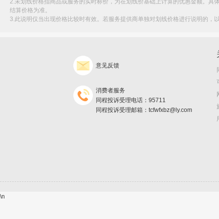
2.未划线价格指商品或服务的实时标价，为在划线价基础上计算的优惠金额。具
结算价格为准。
3.此说明仅当出现价格比较时有效。若服务提供商单独对划线价格进行说明的，
意见反馈
消费者服务
同程投诉受理电话：95711
同程投诉受理邮箱：tcfwfxbz@ly.com
\n