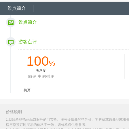
景点简介
景点简介
游客点评
100
%
满意度
(好评+中评)/总评
共
页
价格说明
1.划线价格指商品或服务的门市价、服务提供商的指导价、零售价或该商品或服
格与您预订时展示的价格不一致，该价格仅供您参考。