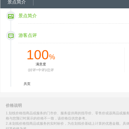
景点简介
景点简介
游客点评
100
%
满意度
(好评+中评)/总评
共
页
价格说明
1.划线价格指商品或服务的门市价、服务提供商的指导价、零售价或该商品或服
格与您预订时展示的价格不一致，该价格仅供您参考。
2.未划线价格指商品或服务的实时标价，为在划线价基础上计算的优惠金额。具
结算价格为准。