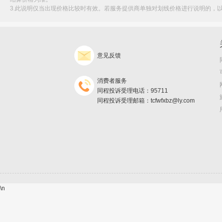
3.此说明仅当出现价格比较时有效。若服务提供商单独对划线价格进行说明的，
意见反馈
消费者服务
同程投诉受理电话：95711
同程投诉受理邮箱：tcfwfxbz@ly.com
\n