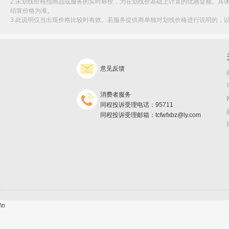
2.未划线价格指商品或服务的实时标价，为在划线价基础上计算的优惠金额。具
结算价格为准。
3.此说明仅当出现价格比较时有效。若服务提供商单独对划线价格进行说明的，
意见反馈
消费者服务
同程投诉受理电话：95711
同程投诉受理邮箱：tcfwfxbz@ly.com
\n