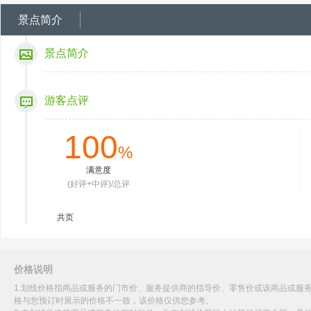
景点简介
景点简介
游客点评
100
%
满意度
(好评+中评)/总评
共
页
价格说明
1.划线价格指商品或服务的门市价、服务提供商的指导价、零售价或该商品或服
格与您预订时展示的价格不一致，该价格仅供您参考。