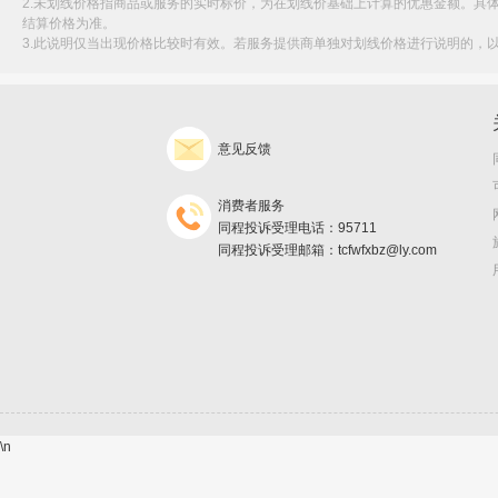
2.未划线价格指商品或服务的实时标价，为在划线价基础上计算的优惠金额。具
结算价格为准。
3.此说明仅当出现价格比较时有效。若服务提供商单独对划线价格进行说明的，
意见反馈
消费者服务
同程投诉受理电话：95711
同程投诉受理邮箱：tcfwfxbz@ly.com
\n