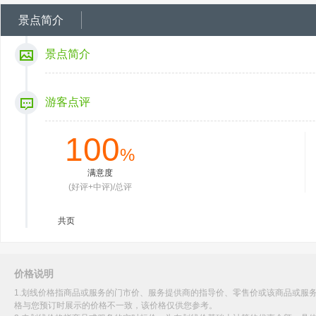
景点简介
景点简介
游客点评
100
%
满意度
(好评+中评)/总评
共
页
价格说明
1.划线价格指商品或服务的门市价、服务提供商的指导价、零售价或该商品或服
格与您预订时展示的价格不一致，该价格仅供您参考。